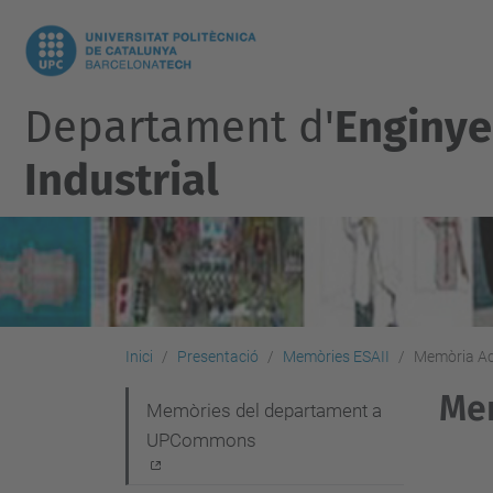
Departament d'
Enginye
Industrial
Inici
Presentació
Memòries ESAII
Memòria Ac
Mem
N
Memòries del departament a
UPCommons
a
v