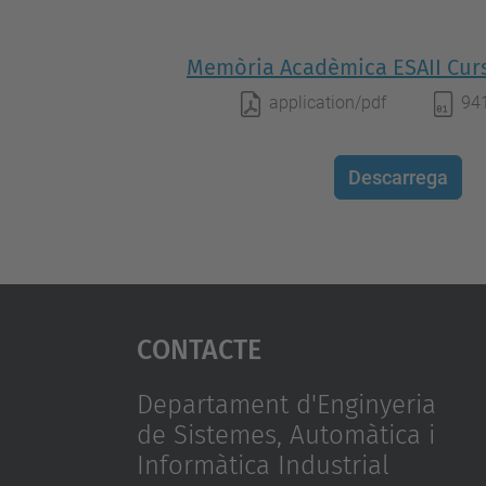
Memòria Acadèmica ESAII Curs
application/pdf
94
Descarrega
Contacte
Departament d'Enginyeria
de Sistemes, Automàtica i
Informàtica Industrial