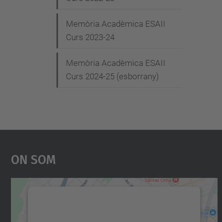
Memòria Acadèmica ESAII
Curs 2023-24
Memòria Acadèmica ESAII
Curs 2024-25 (esborrany)
On Som
Necessitem el vostre consentiment
per carregar el servei Google Maps!