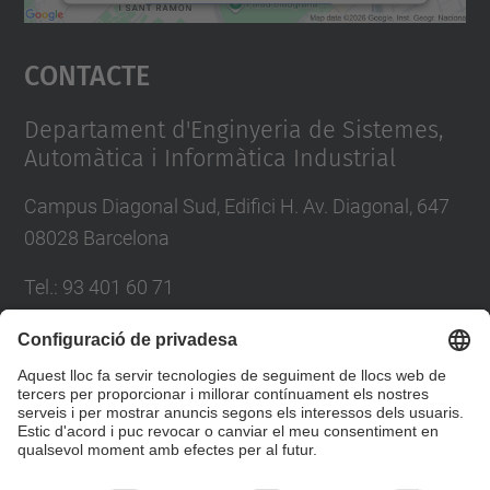
Accepta
Contacte
powered by
Usercentrics Consent
Management Platform
Departament d'Enginyeria de Sistemes,
Automàtica i Informàtica Industrial
Campus Diagonal Sud, Edifici H. Av. Diagonal, 647
08028 Barcelona
Tel.
:
93 401 60 71
E-mail
:
info.esaii@(upc.edu)
Directori UPC
Formulari de contacte