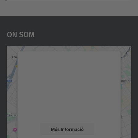
On Som
Necessitem el vostre
consentiment per carregar el
servei Google Maps!
Utilitzem un servei de tercers per incrustar
contingut del mapa que pugui recollir dades
sobre la vostra activitat. Reviseu-ne els
detalls i accepteu el servei per veure el
mapa.
Més Informació