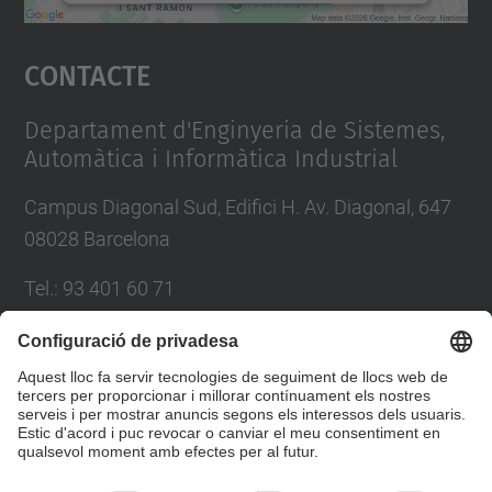
Accepta
Contacte
powered by
Usercentrics Consent
Management Platform
Departament d'Enginyeria de Sistemes,
Automàtica i Informàtica Industrial
Campus Diagonal Sud, Edifici H. Av. Diagonal, 647
08028 Barcelona
Tel.
:
93 401 60 71
E-mail
:
info.esaii@(upc.edu)
Directori UPC
Formulari de contacte