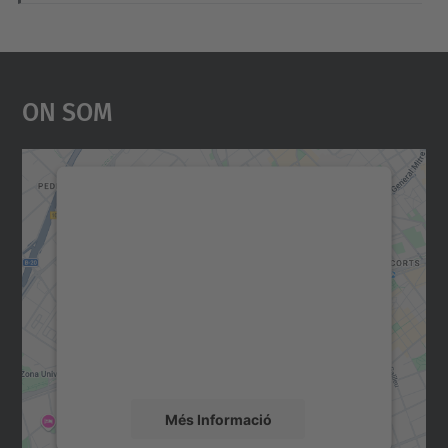
On Som
Necessitem el vostre
consentiment per carregar el
servei Google Maps!
Utilitzem un servei de tercers per incrustar
contingut del mapa que pugui recollir dades
sobre la vostra activitat. Reviseu-ne els
detalls i accepteu el servei per veure el
mapa.
Més Informació